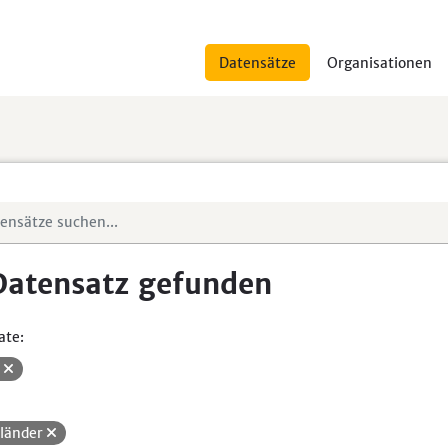
Datensätze
Organisationen
Datensatz gefunden
ate:
V
länder