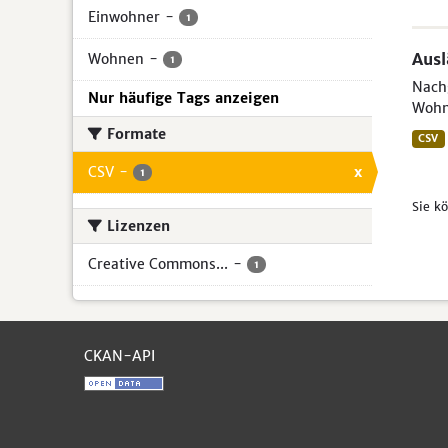
Einwohner
-
1
Aus
Wohnen
-
1
Nachg
Nur häufige Tags anzeigen
Wohn
Formate
CSV
CSV
-
x
1
Sie k
Lizenzen
Creative Commons...
-
1
CKAN-API