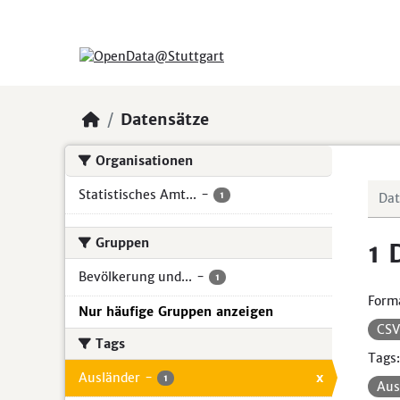
Skip to main content
Datensätze
Organisationen
Statistisches Amt...
-
1
Gruppen
1 
Bevölkerung und...
-
1
Form
Nur häufige Gruppen anzeigen
CS
Tags
Tags:
Ausländer
-
x
1
Aus