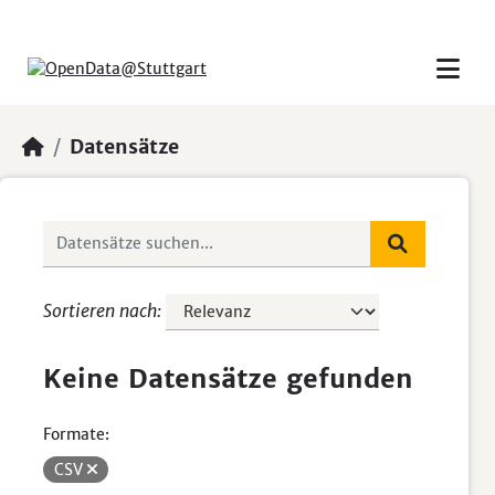
Skip to main content
Datensätze
Sortieren nach
Keine Datensätze gefunden
Formate:
CSV