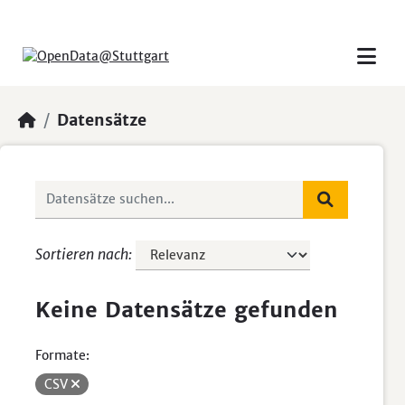
Skip to main content
Datensätze
Sortieren nach
Keine Datensätze gefunden
Formate:
CSV