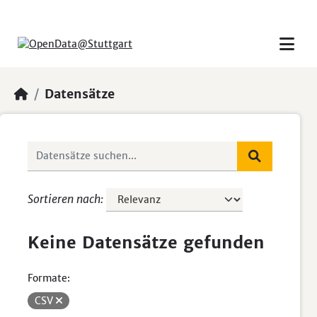
Skip to main content
Datensätze
Sortieren nach
Keine Datensätze gefunden
Formate:
CSV