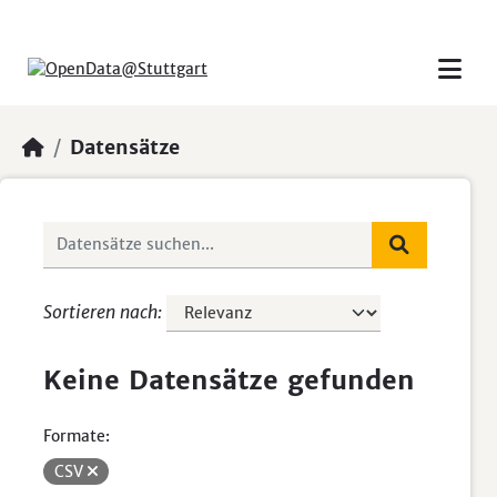
Skip to main content
Datensätze
Sortieren nach
Keine Datensätze gefunden
Formate:
CSV