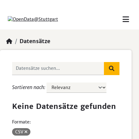
Skip to main content
Datensätze
Sortieren nach
Keine Datensätze gefunden
Formate:
CSV