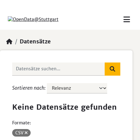
Skip to main content
Datensätze
Sortieren nach
Keine Datensätze gefunden
Formate:
CSV