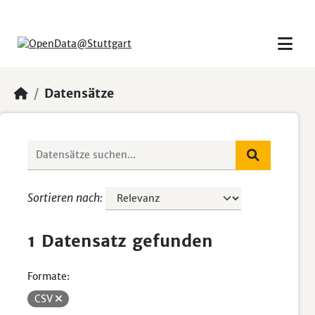
Skip to main content
Datensätze
Sortieren nach
1 Datensatz gefunden
Formate:
CSV