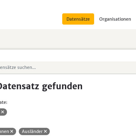
Datensätze
Organisationen
Datensatz gefunden
ate:
V
hnen
Ausländer