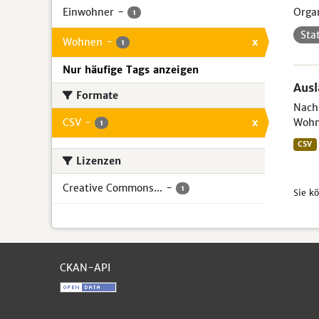
Einwohner
-
Organ
1
Sta
Wohnen
-
x
1
Nur häufige Tags anzeigen
Aus
Formate
Nachg
CSV
-
x
Wohn
1
CSV
Lizenzen
Creative Commons...
-
1
Sie k
CKAN-API