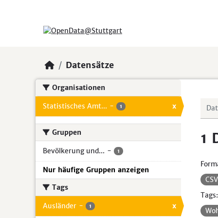
Skip to main content
Datensätze
Organisationen
Statistisches Amt...
-
x
1
Gruppen
1 
Bevölkerung und...
-
1
Form
Nur häufige Gruppen anzeigen
CS
Tags
Tags:
Ausländer
-
x
1
Wo