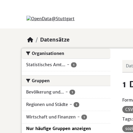
Skip to main content
Datensätze
Organisationen
Statistisches Amt...
-
1
Gruppen
1 
Bevölkerung und...
-
1
Form
Regionen und Städte
-
1
CS
Wirtschaft und Finanzen
-
1
Tags:
Nur häufige Gruppen anzeigen
soz