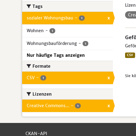
Lizen
Tags
Cre
sozialer Wohnungsbau
-
x
1
Wohnen
-
1
Gef
Wohnungsbauförderung
-
1
Geför
Nur häufige Tags anzeigen
CSV
Formate
Sie k
CSV
-
x
1
Lizenzen
Creative Commons...
-
x
1
CKAN-API