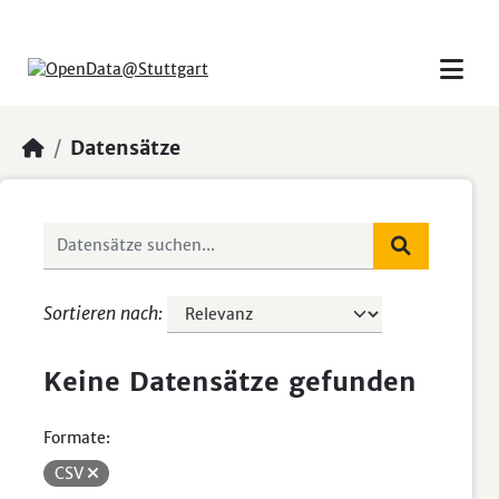
Skip to main content
Datensätze
Sortieren nach
Keine Datensätze gefunden
Formate:
CSV