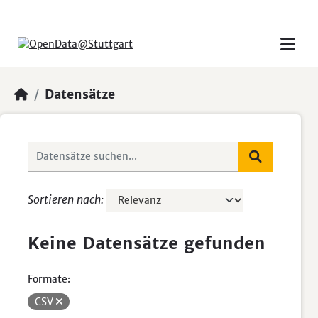
Skip to main content
Datensätze
Sortieren nach
Keine Datensätze gefunden
Formate:
CSV