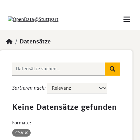
Skip to main content
Datensätze
Sortieren nach
Keine Datensätze gefunden
Formate:
CSV