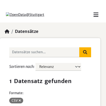
Skip to main content
Datensätze
Sortieren nach
1 Datensatz gefunden
Formate:
CSV