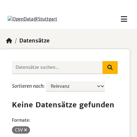
Skip to main content
Datensätze
Sortieren nach
Keine Datensätze gefunden
Formate:
CSV