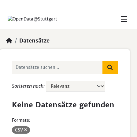
Skip to main content
Datensätze
Sortieren nach
Keine Datensätze gefunden
Formate:
CSV