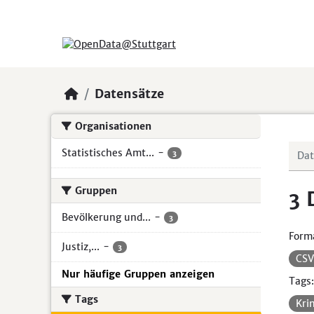
Skip to main content
Datensätze
Organisationen
Statistisches Amt...
-
3
Gruppen
3 
Bevölkerung und...
-
3
Form
Justiz,...
-
3
CS
Nur häufige Gruppen anzeigen
Tags:
Tags
Kri