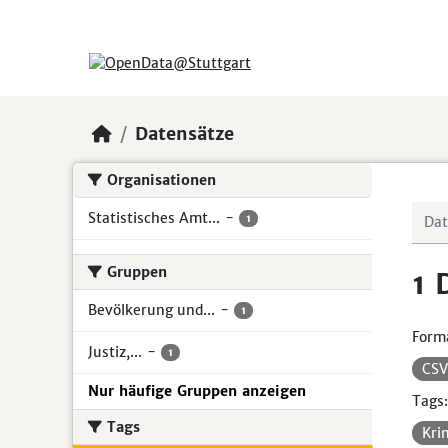
Skip to main content
Datensätze
Organisationen
Statistisches Amt...
-
1
Gruppen
1 
Bevölkerung und...
-
1
Form
Justiz,...
-
1
CS
Nur häufige Gruppen anzeigen
Tags:
Tags
Kri