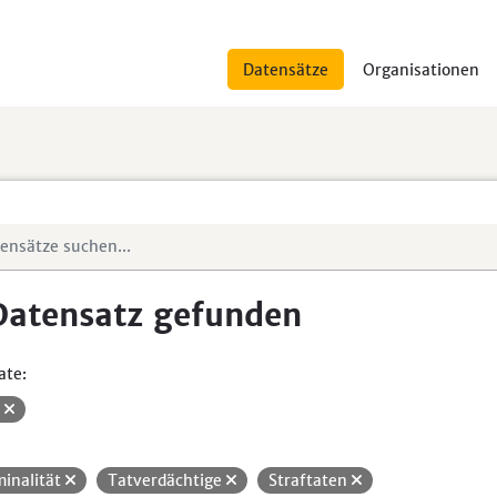
Datensätze
Organisationen
Datensatz gefunden
ate:
V
minalität
Tatverdächtige
Straftaten