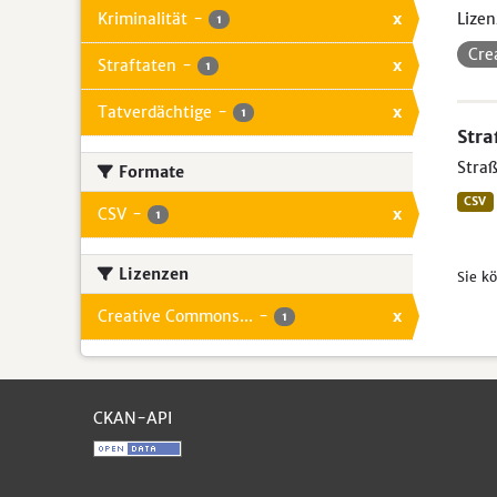
Kriminalität
-
x
Lizen
1
Cre
Straftaten
-
x
1
Tatverdächtige
-
x
1
Stra
Straß
Formate
CSV
CSV
-
x
1
Lizenzen
Sie k
Creative Commons...
-
x
1
CKAN-API