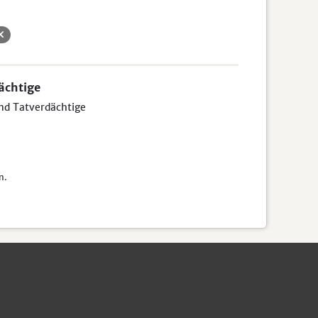
ächtige
und Tatverdächtige
n.