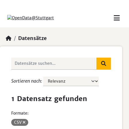
Skip to main content
Datensätze
Sortieren nach
1 Datensatz gefunden
Formate:
CSV