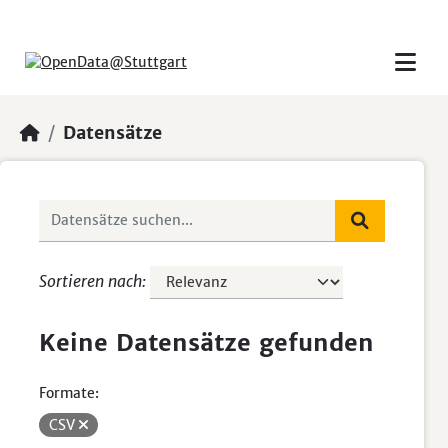
Skip to main content
Datensätze
Sortieren nach
Keine Datensätze gefunden
Formate:
CSV