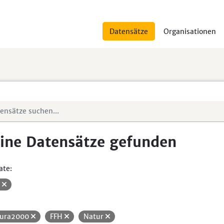
Datensätze
Organisationen
ine Datensätze gefunden
ate:
V
ura2000
FFH
Natur