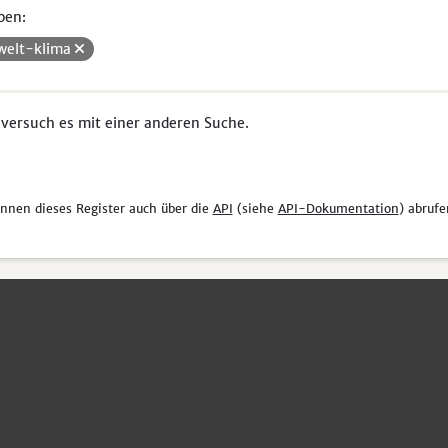
pen:
elt-klima
 versuch es mit einer anderen Suche.
önnen dieses Register auch über die
API
(siehe
API-Dokumentation
) abrufe