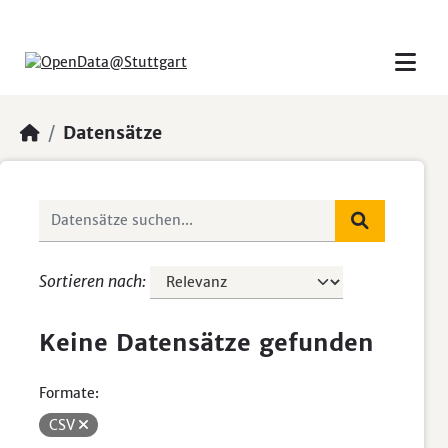
Skip to main content
Datensätze
Sortieren nach
Keine Datensätze gefunden
Formate:
CSV