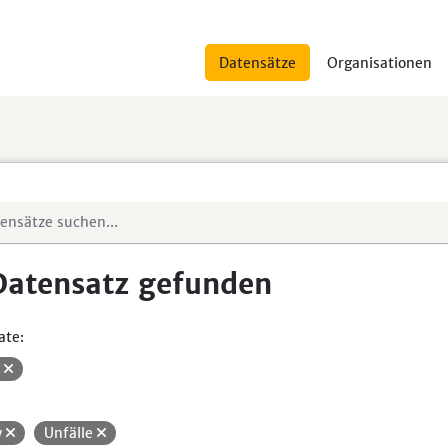
Datensätze
Organisationen
Datensatz gefunden
ate:
V
w
Unfälle