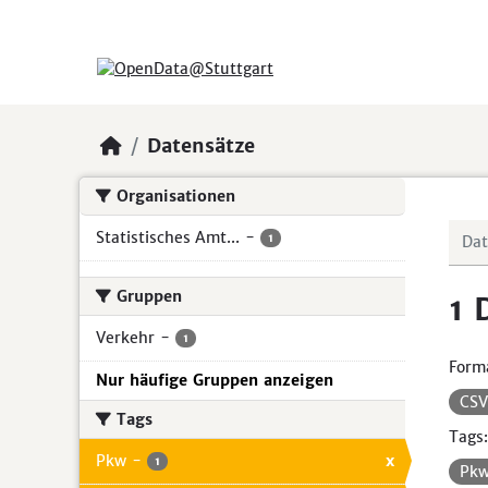
Skip to main content
Datensätze
Organisationen
Statistisches Amt...
-
1
Gruppen
1 
Verkehr
-
1
Form
Nur häufige Gruppen anzeigen
CS
Tags
Tags:
Pkw
-
x
1
Pk