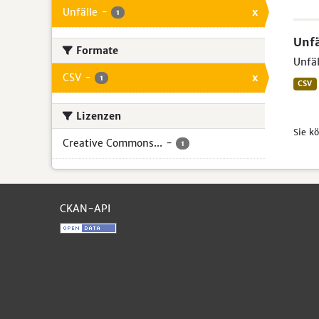
Unfälle
-
x
1
Unfä
Formate
Unfäl
CSV
-
x
1
CSV
Lizenzen
Sie k
Creative Commons...
-
1
CKAN-API