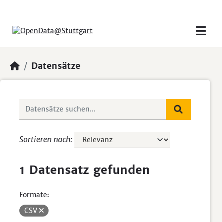
Skip to main content
Datensätze
Sortieren nach
1 Datensatz gefunden
Formate:
CSV