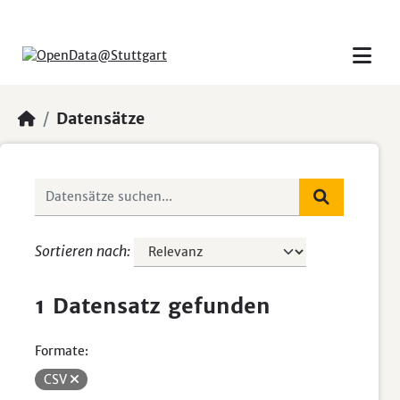
Skip to main content
Datensätze
Sortieren nach
1 Datensatz gefunden
Formate:
CSV