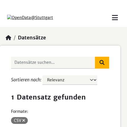
Skip to main content
Datensätze
Sortieren nach
1 Datensatz gefunden
Formate:
CSV