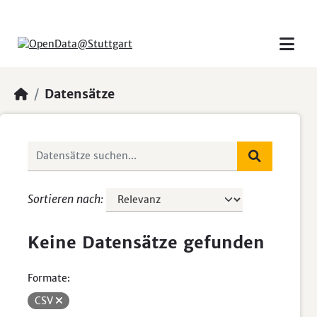
Skip to main content
Datensätze
Sortieren nach
Keine Datensätze gefunden
Formate:
CSV