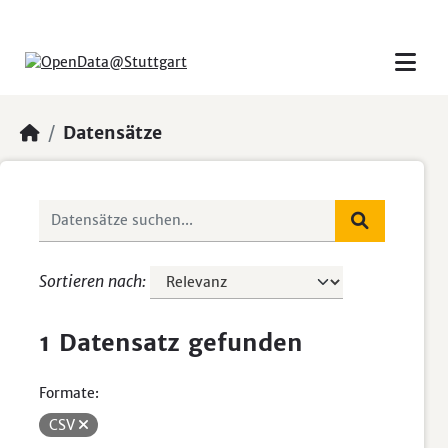
Skip to main content
Datensätze
Sortieren nach
1 Datensatz gefunden
Formate:
CSV