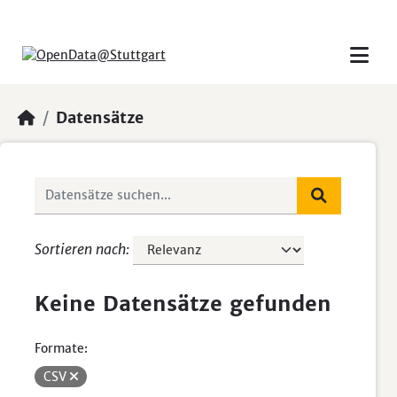
Skip to main content
Datensätze
Sortieren nach
Keine Datensätze gefunden
Formate:
CSV