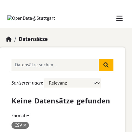
Skip to main content
Datensätze
Sortieren nach
Keine Datensätze gefunden
Formate:
CSV