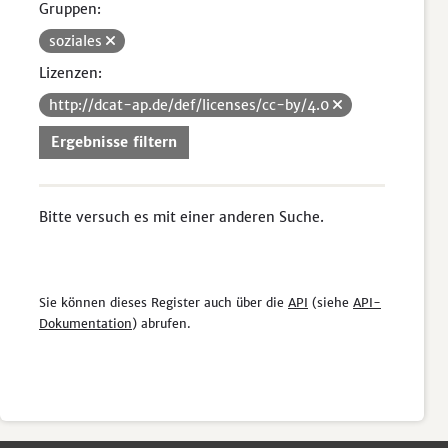
Gruppen:
soziales
Lizenzen:
http://dcat-ap.de/def/licenses/cc-by/4.0
Ergebnisse filtern
Bitte versuch es mit einer anderen Suche.
Sie können dieses Register auch über die
API
(siehe
API-
Dokumentation
) abrufen.