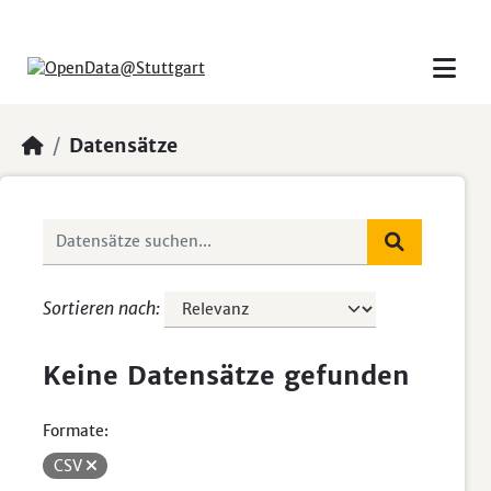
Skip to main content
Datensätze
Sortieren nach
Keine Datensätze gefunden
Formate:
CSV