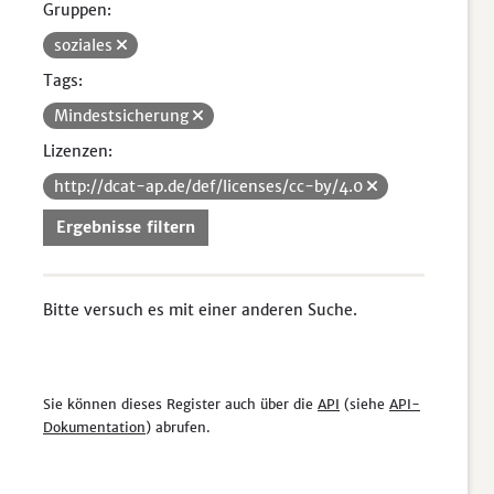
Gruppen:
soziales
Tags:
Mindestsicherung
Lizenzen:
http://dcat-ap.de/def/licenses/cc-by/4.0
Ergebnisse filtern
Bitte versuch es mit einer anderen Suche.
Sie können dieses Register auch über die
API
(siehe
API-
Dokumentation
) abrufen.