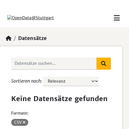
Skip to main content
Datensätze
Sortieren nach
Keine Datensätze gefunden
Formate:
CSV