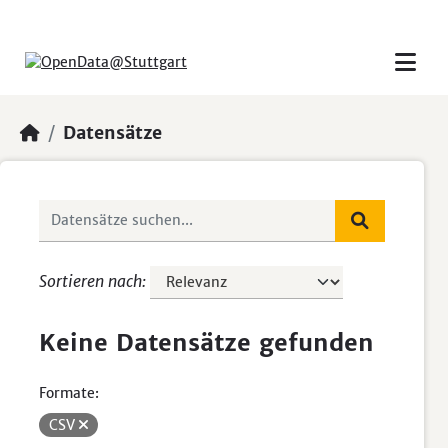
Skip to main content
Datensätze
Sortieren nach
Keine Datensätze gefunden
Formate:
CSV