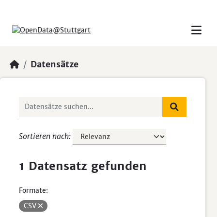
Skip to main content
Datensätze
Sortieren nach
1 Datensatz gefunden
Formate:
CSV