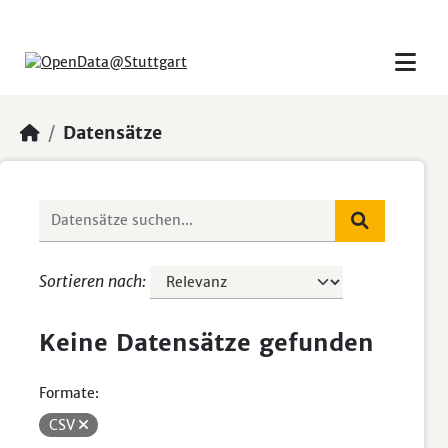
Skip to main content
Datensätze
Sortieren nach
Keine Datensätze gefunden
Formate:
CSV