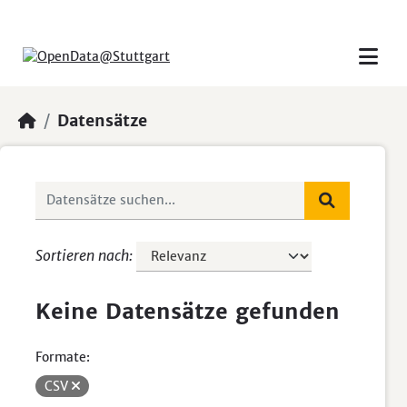
Skip to main content
Datensätze
Sortieren nach
Keine Datensätze gefunden
Formate:
CSV