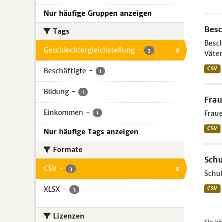
Nur häufige Gruppen anzeigen
Besc
Tags
Besch
Geschlechtergleichstellung
-
x
3
Väter
CSV
Beschäftigte
-
1
Bildung
-
1
Frau
Einkommen
-
Fraue
1
CSV
Nur häufige Tags anzeigen
Formate
Schu
CSV
-
x
3
Schul
XLSX
-
CSV
3
Lizenzen