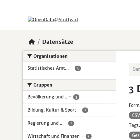
Skip to main content
Datensätze
Organisationen
Statistisches Amt...
-
3
Gruppen
3 
Bevölkerung und...
-
3
Form
Bildung, Kultur & Sport
-
1
CS
Regierung und...
-
1
Tags:
Ges
Wirtschaft und Finanzen
-
1