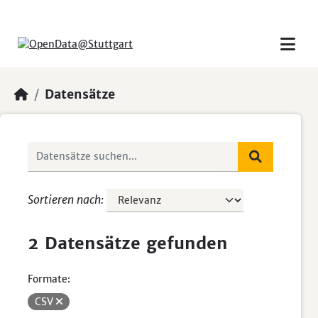
Skip to main content
Datensätze
Sortieren nach
2 Datensätze gefunden
Formate:
CSV