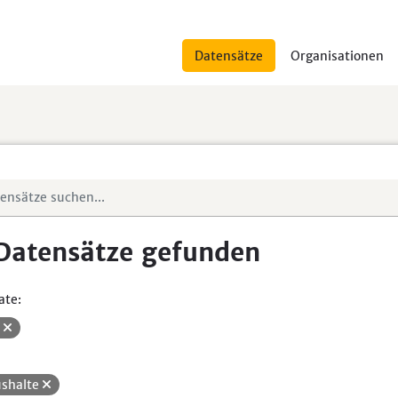
Datensätze
Organisationen
Datensätze gefunden
ate:
V
shalte