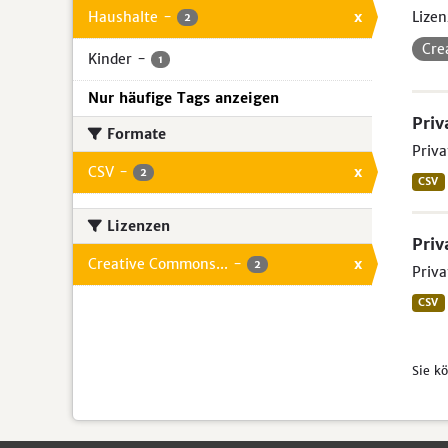
Haushalte
-
x
Lizen
2
Cre
Kinder
-
1
Nur häufige Tags anzeigen
Priv
Formate
Priva
CSV
-
x
2
CSV
Lizenzen
Priv
Creative Commons...
-
x
2
Priva
CSV
Sie k