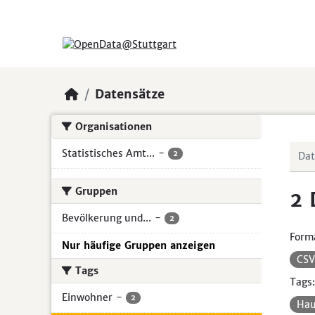
Skip to main content
Datensätze
Organisationen
Statistisches Amt...
-
2
Gruppen
2 
Bevölkerung und...
-
2
Form
Nur häufige Gruppen anzeigen
CS
Tags
Tags:
Einwohner
-
2
Hau