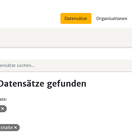
Datensätze
Organisationen
Datensätze gefunden
ate:
V
shalte