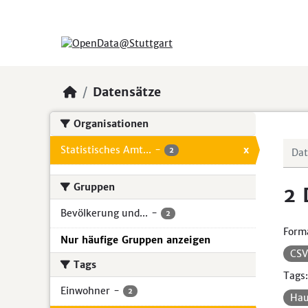
Skip to main content
Datensätze
Organisationen
Statistisches Amt...
-
x
2
Gruppen
2 
Bevölkerung und...
-
2
Form
Nur häufige Gruppen anzeigen
CS
Tags
Tags:
Einwohner
-
2
Hau