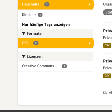
Haushalte
-
x
Organ
2
Sta
Kinder
-
1
Nur häufige Tags anzeigen
Priv
Formate
Priva
CSV
-
x
2
CSV
Lizenzen
Priv
Creative Commons...
-
2
Priva
CSV
Sie k