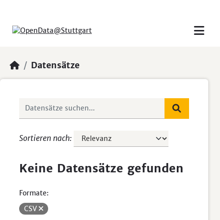
Skip to main content
Datensätze
Sortieren nach
Keine Datensätze gefunden
Formate:
CSV