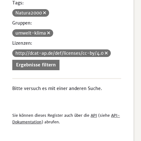
Tags:
Natura2000
Gruppen:
umwelt-klima
Lizenzen:
http://dcat-ap.de/def/licenses/cc-by/4.0
Ergebnisse filtern
Bitte versuch es mit einer anderen Suche.
Sie können dieses Register auch über die
API
(siehe
API-
Dokumentation
) abrufen.