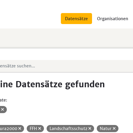
Datensätze
Organisationen
ine Datensätze gefunden
ate:
V
ura2000
FFH
Landschaftsschutz
Natur