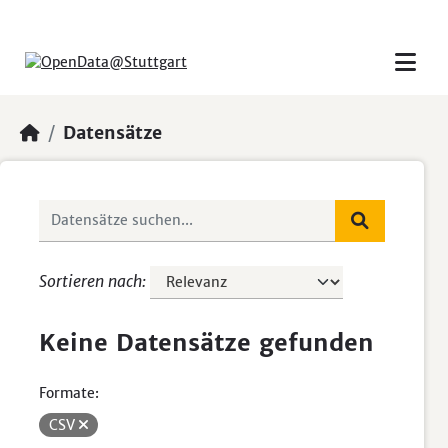
Skip to main content
Datensätze
Sortieren nach
Keine Datensätze gefunden
Formate:
CSV