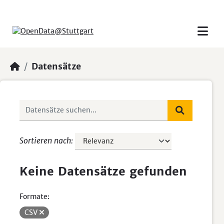
Skip to main content
Datensätze
Sortieren nach
Keine Datensätze gefunden
Formate:
CSV