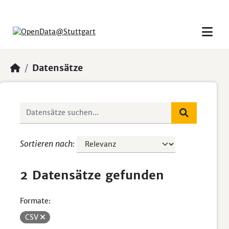
Skip to main content
Datensätze
Sortieren nach
2 Datensätze gefunden
Formate:
CSV