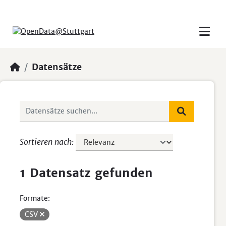
Skip to main content
Datensätze
Sortieren nach
1 Datensatz gefunden
Formate:
CSV