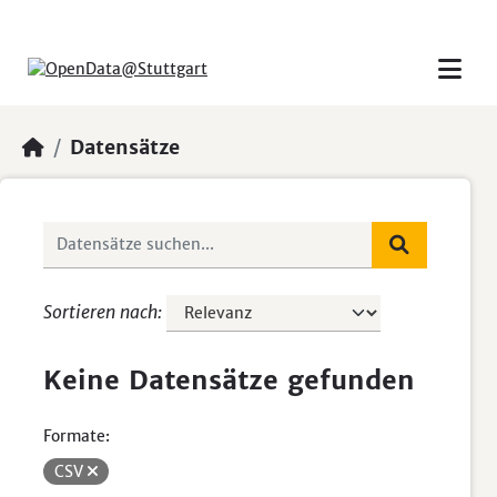
Skip to main content
Datensätze
Sortieren nach
Keine Datensätze gefunden
Formate:
CSV