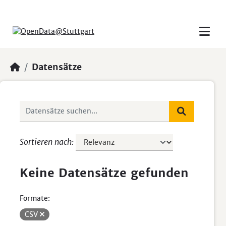
Skip to main content
Datensätze
Sortieren nach
Keine Datensätze gefunden
Formate:
CSV