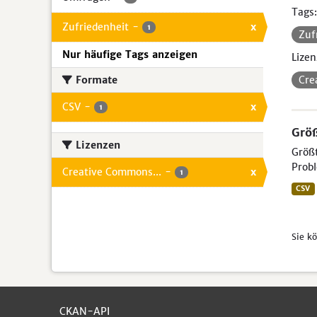
Tags:
Zufriedenheit
-
x
1
Zuf
Nur häufige Tags anzeigen
Lizen
Formate
Cre
CSV
-
x
1
Größ
Lizenzen
Größt
Probl
Creative Commons...
-
x
1
CSV
Sie k
CKAN-API