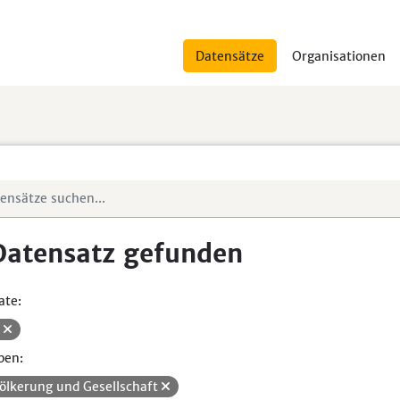
Datensätze
Organisationen
Datensatz gefunden
ate:
V
pen:
ölkerung und Gesellschaft