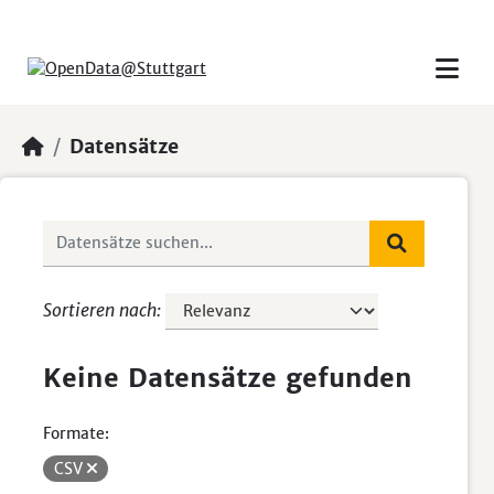
Skip to main content
Datensätze
Sortieren nach
Keine Datensätze gefunden
Formate:
CSV